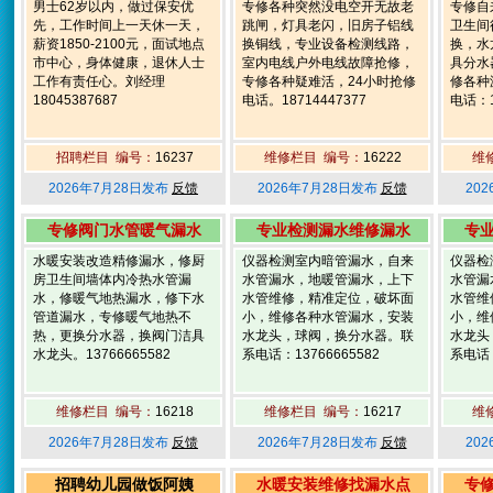
男士62岁以内，做过保安优
专修各种突然没电空开无故老
专修自
先，工作时间上一天休一天，
跳闸，灯具老闪，旧房子铝线
卫生间
薪资1850-2100元，面试地点
换铜线，专业设备检测线路，
换，水
市中心，身体健康，退休人士
室内电线户外电线故障抢修，
具分水
工作有责任心。刘经理
专修各种疑难活，24小时抢修
修各种
18045387687
电话。18714447377
电话：1
招聘栏目 编号：
16237
维修栏目 编号：
16222
维
2026年7月28日发布
反馈
2026年7月28日发布
反馈
20
专修阀门水管暖气漏水
专业检测漏水维修漏水
专
水暖安装改造精修漏水，修厨
仪器检测室内暗管漏水，自来
仪器检
房卫生间墙体内冷热水管漏
水管漏水，地暖管漏水，上下
水管漏
水，修暖气地热漏水，修下水
水管维修，精准定位，破坏面
水管维
管道漏水，专修暖气地热不
小，维修各种水管漏水，安装
小，维
热，更换分水器，换阀门洁具
水龙头，球阀，换分水器。联
水龙头
水龙头。13766665582
系电话：13766665582
系电话：
维修栏目 编号：
16218
维修栏目 编号：
16217
维
2026年7月28日发布
反馈
2026年7月28日发布
反馈
20
招聘幼儿园做饭阿姨
水暖安装维修找漏水点
专