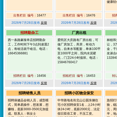
健康轻创
出售栏目 编号：
16477
出售栏目 编号：
16476
招
2026年7月28日发布
反馈
2026年7月28日发布
反馈
20
招聘勤杂工
厂房出租
西一条路麻辣串店招聘勤杂
爱民区大庆路有厂房出租，可
林校和
工，工作时间下午3点到凌晨2
做厂房加工，库房，有动力
让，3
点，有啥活就干啥活。电话：
电，自来水等配套，单体100平
金，干
16645366881
至1000平之间，院内水泥硬
友谈合
化，门卫24小时值班。电话：
13284
15846760417
招聘栏目 编号：
16456
招租栏目 编号：
16453
转
2026年7月28日发布
反馈
2026年7月28日发布
反馈
20
招聘销售人员
招聘小区物业保安
招聘保健品会销人员，成型模
中华路地名街北山公园东侧住
急招灯
式，简单易操作，想发展，想
宅小区招聘保安1名，上24小时
验，稳
赚钱，底薪3000-3500元加提
休24小时，底薪2000元，法定
元，周
成。联系人：韩女士
假日双倍工资，不压工资。
半，地