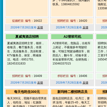
岁，干净利落的人，感兴趣的
镇大甸
联系。13804815592
场附近
13359
征婚栏目 编号：
16422
招聘栏目 编号：
16420
招
2026年7月28日发布
反馈
2026年7月28日发布
反馈
20
夏威夷酒店招聘
A2替班司机
夏威夷酒店招聘主管，领班，
A2替班司机，危险品，出租车
招聘快
收银员，餐厅服务员，传菜
上岗证，不吸烟多年驾驶经
桥北东
生，洗浴服务员，洗浴鞋童，
验，可独立驾驶油槽挂车，前
工作，
KTV服务员，保安，商城保
四后八，翻斗车，经验丰富，
工资3
洁。电话：6951755、
长短途替班代驾。合财热线：
16504
18245331833
15046337015
招聘栏目 编号：
16409
求职栏目 编号：
16406
招
2026年7月28日发布
反馈
2026年7月28日发布
反馈
20
每天包吃住300元
新玛特二楼招聘店员
招
每天300元，照顾不能自理男老
面包店招聘店员，牡丹江，要
招聘快
人，包吃住，地址：红旗医
求∶女性，年龄25-45，每天工
市招聘
院。电话/微信：13945307061
作8小时，中午休息一小时，工
岁以下