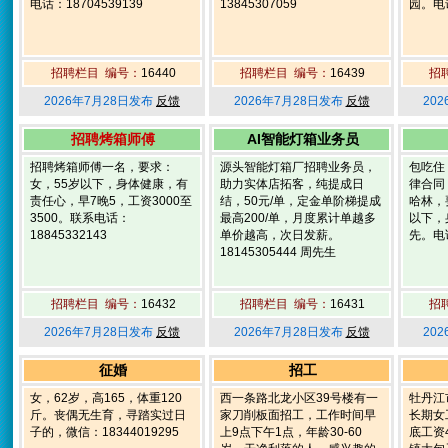
电话：18704539139
13845307059
园。电话
招聘栏目 编号：
16440
招聘栏目 编号：
16439
招
2026年7月28日发布
反馈
2026年7月28日发布
反馈
20
招聘烤箱师傅
AI智能灯箱业务员
招聘烤箱师傅一名，要求：
源头智能灯箱厂招聘业务员，
包吃住
女，55岁以下，身体健康，有
助力实体店拓客，纯提成日
律合同
责任心，早7晚5，工资3000至
结，50元/单，定金单阶梯提成
哈林，
3500。联系电话：
最高200/单，月度累计单越多
以下，
18845332143
单价越高，次日发薪。
先。电话
18145305444 周先生
招聘栏目 编号：
16432
招聘栏目 编号：
16431
招
2026年7月28日发布
反馈
2026年7月28日发布
反馈
20
征婚
招工
女，62岁，高165，体重120
西一条路北龙小区39号楼有一
牡丹江
斤。丧偶无生育，寻踏实过日
家刀削板面招工，工作时间早
长期女
子的，微信：18344019295
上9点下午1点，年龄30-60
底工资