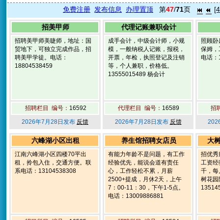
免费注册
发布信息
办理置顶
第
47
/
71
页
[4
招美甲师
代理记账兼职会计
招聘美甲师美睫师，地址：国
成手会计，中级会计师，小规
照顾卧
贸地下，可独立完成作品，招
模，一般纳税人记账，报税，
保姆，
聘美甲学徒。电话：
开票，年检，执照登记及注销
电话：1
18804538459
等，个人兼职，价格低。
13555015489 杨会计
招聘栏目 编号：
16592
代理栏目 编号：
16589
招
2026年7月28日发布
反馈
2026年7月28日发布
反馈
20
六峰湖小区出租
养生馆招聘女店员
大
江南六峰湖小区四楼70平出
有能力年龄不是问题，有工作
招优秀
租，拎包入住，交通方便。联
经验优先，能说会道有责任
工资经
系电话：13104538308
心，工作轻松不累，月薪
千，每
2500+提成，月休2天，上午
树花园
7：00-11：30，下午1-5点。
13514
电话：13009886881