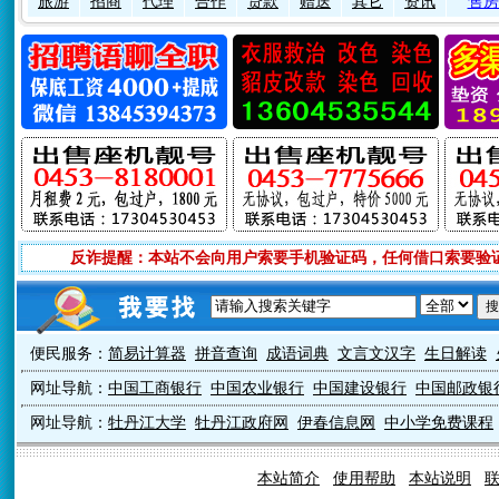
旅游
招商
代理
合作
贷款
赠送
其它
资讯
售房
反诈提醒：本站不会向用户索要手机验证码，任何借口索要验
便民服务：
简易计算器
拼音查询
成语词典
文言文汉字
生日解读
网址导航：
中国工商银行
中国农业银行
中国建设银行
中国邮政银
网址导航：
牡丹江大学
牡丹江政府网
伊春信息网
中小学免费课程
本站简介
使用帮助
本站说明