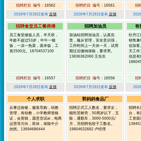
招聘栏目 编号：
16562
招聘栏目 编号：
16561
招
2026年7月28日发布
反馈
2026年7月28日发布
反馈
20
招聘食堂员工餐师傅
招聘加油员
有
员工食堂做饭人员，半天班，
加油站招聘加油员，认真负
牡丹江
年龄不超过53岁，中午一顿
责，服从管理，安全意识强，
销售兼
饭，一凉一热菜，蒸米饭，工
工作时间上一天休一天，试用
信加客
资2500元。18704537100
期过后缴纳保险，要求男。
天工作
13836362060 王先生
信息有
18604
招聘栏目 编号：
16557
招聘栏目 编号：
16556
招
2026年7月28日发布
反馈
2026年7月28日发布
反馈
20
个人求职
郭妈妈食品厂
从事过收银，服装导购，幼教
招聘正式工人数名，要求女，
招聘长
管理，有幼教，小学教师资格
能吃苦耐劳，50周岁以下，五
台，有
证，会剪辑，愿意尝试ai，电商
险，通勤车，3000-5000元/
工资面
运营等方向，双休，保险中介
月，另招聘包饺子工数名。
13945
勿扰。13694686444
19804632682 卢经理