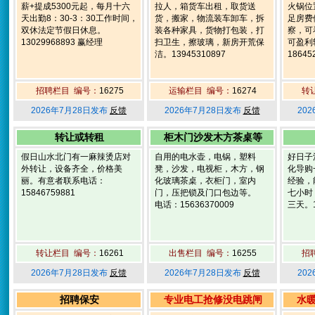
薪+提成5300元起，每月十六
拉人，箱货车出租，取货送
火锅位
天出勤8：30-3：30工作时间，
货，搬家，物流装车卸车，拆
足房费
双休法定节假日休息。
装各种家具，货物打包装，打
察，可
13029968893 赢经理
扫卫生，擦玻璃，新房开荒保
可盈利
洁。13945310897
18645
招聘栏目 编号：
16275
运输栏目 编号：
16274
转
2026年7月28日发布
反馈
2026年7月28日发布
反馈
20
转让或转租
柜木门沙发木方茶桌等
假日山水北门有一麻辣烫店对
自用的电水壶，电锅，塑料
好日子
外转让，设备齐全，价格美
凳，沙发，电视柜，木方，钢
化导购
丽。有意者联系电话：
化玻璃茶桌，衣柜门，室内
经验，
15846759881
门，压把锁及门口包边等。
七小时
电话：15636370009
三天。1
转让栏目 编号：
16261
出售栏目 编号：
16255
招
2026年7月28日发布
反馈
2026年7月28日发布
反馈
20
招聘保安
专业电工抢修没电跳闸
水