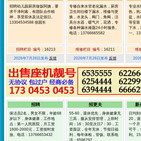
招聘幼儿园厨房做饭阿姨，要
专修自来水管老化漏水，厨房
专业水
求干净利索，有团队合作精
卫生间往楼下漏水，维修与更
热，热
神，享受双休及法定假日。
换，水龙头，阀门，角阀，洁
盆，水
13304534588 徐园长
具分水器，暖气片，花洒，专
等安装
修各种漏水难题24小时服务。
下水，
电话：13766665582
一。137
招聘栏目 编号：
16213
维修栏目 编号：
16211
维
2026年7月28日发布
反馈
2026年7月28日发布
反馈
20
招聘
招更夫
新
保洁员2名，男女不限，年龄68
55-60，退休优先，身体健康无
日均到件
岁以下，身体健康，工作地
三高，服从安排管理，上班时
20，
点：第一人民医院，月工资
间：16：30至次日7：30，工
一个月
1600-2000元，工资按时发
资面议，全年无休，节假日福
可干，
放。电话：13766653432
利，每年体检，管饭。联系电
利。155
话：6596797