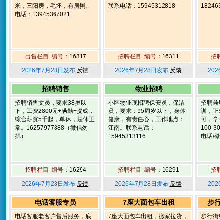
米，三阳房，毛坯，有房照。
联系电话：15945312818
18246
电话：13945367021
出售栏目 编号：
16317
招聘栏目 编号：
16311
招
2026年7月28日发布
反馈
2026年7月28日发布
反馈
20
招聘销售
物业招聘
招聘销售文员，要求38岁以
小区物业现招聘保安员，保洁
招聘兼
下，工资2800元+满勤+提成，
员，要求：65周岁以下，身体
训，正
综合薪资5千起，单休，法休正
健康，有责任心，工作地点：
可，学
常。16257977888（微信勿
江南。联系电话：
100-
扰）
15945313116
电话/微
招聘栏目 编号：
16294
招聘栏目 编号：
16291
招
2026年7月28日发布
反馈
2026年7月28日发布
反馈
20
电话客服专员
7座大面包车出租
步
电话客服老客户售后服务，底
7座大面包车出租，搬家拉货，
步行街