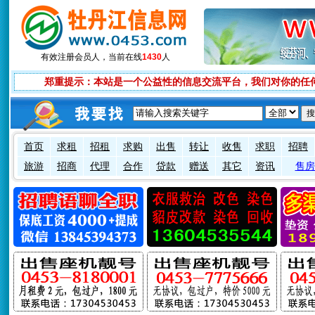
有效注册会员
人，当前在线
1430
人
郑重提示：本站是一个公益性的信息交流平台，我们对你的任
首页
求租
招租
求购
出售
转让
收售
求职
招聘
旅游
招商
代理
合作
贷款
赠送
其它
资讯
售房