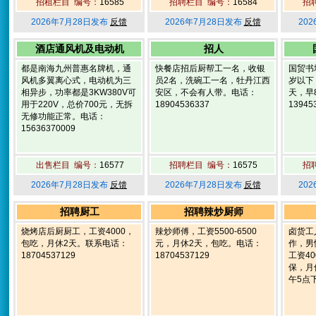
招租栏目 编号：
16585
招聘栏目 编号：
16584
招
2026年7月28日发布
反馈
2026年7月28日发布
反馈
20
酒店通风机及电动机
招人
都是南海九州普惠名牌机，通
快餐店招后厨帮工一名，收银
国贸书
风机多翼离心式，电动机为三
员2名，洗碗工一名，牡丹江西
岁以下
相异步，功率都是3KW380V可
安区，不会有人带。电话：
天，早
用于220V，总价700元，无拆
18904536337
13945
无修功能正常。电话：
15636370009
出售栏目 编号：
16577
招聘栏目 编号：
16575
招
2026年7月28日发布
反馈
2026年7月28日发布
反馈
20
招聘厨工
招聘辣炒厨师
烧烤店后厨厨工，工资4000，
辣炒师傅，工资5500-6500
卤货工
包吃，月休2天。联系电话：
元，月休2天，包吃。电话：
作，男
18704537129
18704537129
工资4
保，月
午5点下