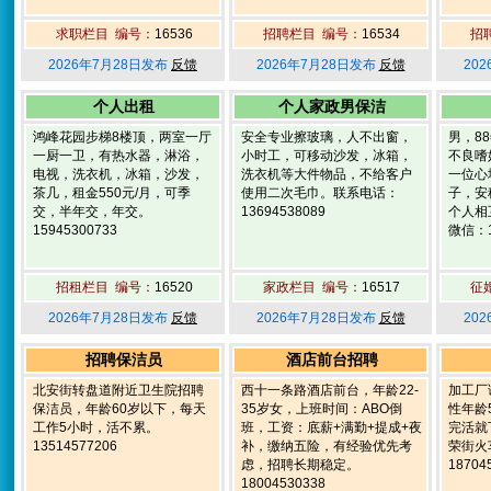
求职栏目 编号：
16536
招聘栏目 编号：
16534
招
2026年7月28日发布
反馈
2026年7月28日发布
反馈
20
个人出租
个人家政男保洁
鸿峰花园步梯8楼顶，两室一厅
安全专业擦玻璃，人不出窗，
男，8
一厨一卫，有热水器，淋浴，
小时工，可移动沙发，冰箱，
不良嗜
电视，洗衣机，冰箱，沙发，
洗衣机等大件物品，不给客户
一位心
茶几，租金550元/月，可季
使用二次毛巾。联系电话：
子，安
交，半年交，年交。
13694538089
个人相
15945300733
微信：1
招租栏目 编号：
16520
家政栏目 编号：
16517
征
2026年7月28日发布
反馈
2026年7月28日发布
反馈
20
招聘保洁员
酒店前台招聘
北安街转盘道附近卫生院招聘
西十一条路酒店前台，年龄22-
加工厂
保洁员，年龄60岁以下，每天
35岁女，上班时间：ABO倒
性年龄
工作5小时，活不累。
班，工资：底薪+满勤+提成+夜
完活就
13514577206
补，缴纳五险，有经验优先考
荣街火
虑，招聘长期稳定。
18704
18004530338