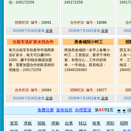
信：245172259
245172259
24517
招商栏目 编号：
16091
合作栏目 编号：
16088
合
2026年7月28日发布
反馈
2026年7月28日发布
反馈
20
出租车送矿泉水找合作
美食城招小时工
招
每天出租车车给新华市场商家
商场美食城招一名早上备餐小
西五冷
送矿泉水，每天可以赚200-
时工，工资面议，要求干净利
人各一
1000，赚不到钱全额退加盟
索，有责任心，工作内容简
半，工
费，需要加盟合作的联系程经
单，一学就会。联系电话：
电话：1
理微信：245172259
13946339383
18045
合作栏目 编号：
16084
招聘栏目 编号：
16077
招
2026年7月28日发布
反馈
2026年7月28日发布
反馈
20
免费注册
发布信息
办理置顶
第
47
/
71
页
[4
首页
求租
招租
求购
出售
转让
收售
求职
招聘