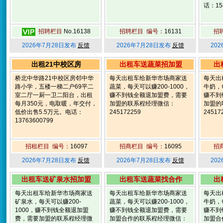
话：158
招聘栏目
No.16138
招聘栏目 编号：
16131
招
2026年7月28日发布
反馈
2026年7月28日发布
反馈
20
出租21中校区房
出租车送蔬菜招加盟
出
桥北中华路21中校区房邻中华
每天出租车给新华市场商家送
每天出
路小学，五楼一梯二户69平二
蔬菜，每天可以赚200-1000，
牛奶，每
室二厅一厨一卫二阳台，出租
赚不到钱全额退加盟费，需要
赚不到
每月350元，电取暖，年交付，
加盟的联系程经理微信：
加盟的
低价出售5.5万元。电话：
245172259
24517
13763600799
招租栏目 编号：
16097
招商栏目 编号：
16095
招
2026年7月28日发布
反馈
2026年7月28日发布
反馈
20
出租车送矿泉水招加盟
出租车送蔬菜找合作
出
每天出租车给新华市场商家送
每天出租车给新华市场商家送
每天出
矿泉水，每天可以赚200-
蔬菜，每天可以赚200-1000，
牛奶，每
1000，赚不到钱全额退加盟
赚不到钱全额退加盟费，需要
赚不到
费，需要加盟的联系程经理微
加盟合作的联系程经理微信：
加盟合