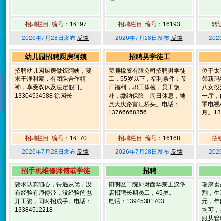
招聘栏目 编号：
16197
招聘栏目 编号：
16193
转
2026年7月28日发布
反馈
2026年7月28日发布
反馈
20
幼儿园招聘厨房阿姨
招聘男学徒工
招聘幼儿园厨房做饭阿姨，要
荣顺橡胶有限公司招聘男学徒
位于太
求干净利索，有团队合作精
工，55岁以下，福利条件：节
邻新玛
神，享受双休及法定假日。
日福利，职工体检，员工饭
八女投
13304534588 徐园长
补，缴纳保险，周日休息，地
一厅，
点大庆路富江桥头。电话：
罩电视
13766668356
月。138
招聘栏目 编号：
16170
招聘栏目 编号：
16168
招
2026年7月28日发布
反馈
2026年7月28日发布
反馈
20
招手机维修师傅或学徒
招聘
要求认真细心，待遇从优，没
阳明区二院斜对面华莱士汉堡
瑞康食
有经验有师傅带，没经验的也
店招聘长期员工，45岁。
割，生产
开工资，同时招成手。电话：
电话：13945301703
元，年
13384512218
均可，
服从管