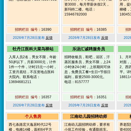
资3000，每月带薪休假2天，
用，提
新玛特二楼。电话：
梯楼，
15946782000
18045
招聘栏目 编号：
16390
招聘栏目 编号：
16385
招
2026年7月28日发布
反馈
2026年7月28日发布
反馈
20
牡丹江医科大菜鸟驿站
乐汤汇诚聘服务员
入库人员2名，男女不限，年龄
招聘收银员，鞋吧，浴区，汗
1、月
50岁以下，月薪3000元，计件
蒸区服务员，男女不限，上24
对面，
1件一个件，计时15元一小时，
小时休24小时，上班期间可休
2、西
工资月底结，不压资地点医科
息，免费员工餐+生日+节假日
平。详
大院内。联系电话：
福利，薪资2500-3000元。
18811
13694681211
电话：8157777
招聘栏目 编号：
16357
招聘栏目 编号：
16351
招
2026年7月28日发布
反馈
2026年7月28日发布
反馈
20
个人售房
江南幼儿园招聘幼师
西七条路宏大逸居时代12号
江南幼儿园招聘幼师，要求有
养老院
楼，电梯14楼，面积64平方
小班工作经验，有通勤班车。
资40