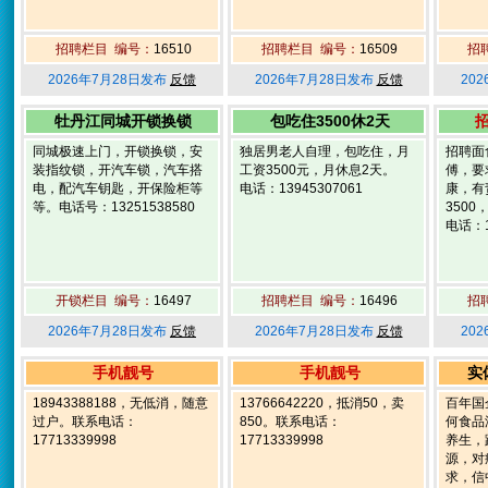
招聘栏目 编号：
16510
招聘栏目 编号：
16509
招
2026年7月28日发布
反馈
2026年7月28日发布
反馈
20
牡丹江同城开锁换锁
包吃住3500休2天
同城极速上门，开锁换锁，安
独居男老人自理，包吃住，月
招聘面
装指纹锁，开汽车锁，汽车搭
工资3500元，月休息2天。
傅，要
电，配汽车钥匙，开保险柜等
电话：13945307061
康，有
等。电话号：13251538580
350
电话：1
开锁栏目 编号：
16497
招聘栏目 编号：
16496
招
2026年7月28日发布
反馈
2026年7月28日发布
反馈
20
手机靓号
手机靓号
实
18943388188，无低消，随意
13766642220，抵消50，卖
百年国
过户。联系电话：
850。联系电话：
何食品
17713339998
17713339998
养生，
源，对
求，信