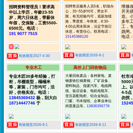
维修
招聘售后服务人员5名，职场办
招聘资料管理员！要求高
开关
公，35~55岁均可，男女不
中以上学历，年龄23-55
造。
限，有无经验均可，底薪加绩
岁，周六日休息，带薪休
多年
效，季度奖，年终奖，8:30-
年假，交保险，工资5500-
工，
4:00点周末双休，法定节假日
6500元。电话：
跳闸
休息，有责任心。联系电话：
191 9077 7515
电话
15145388120
有效期至2026-9-1
有效期至2027-4-30
专业木工
高价上门回收物品
大量回收废品：各种家电、废
专业木匠30多年经验，打
牡市
钢废铁红铜黄铜、厂矿设备、
柜，吊棚造型，榻榻米
500
塑料制品、报废汽车、电线网
等，家装，门市均可，活
上。
线、饭店设备、电机电瓶车、
好，价格实在。电话：
4-5
变压器配电柜、铝合金制品、
13845369432
杨，刮大白
勿扰
门窗、书本报纸、企事业单位
18714447746
于
1524
闲置废品等。
13836356778
有效期至2026-9-1
有效期至2026-8-11