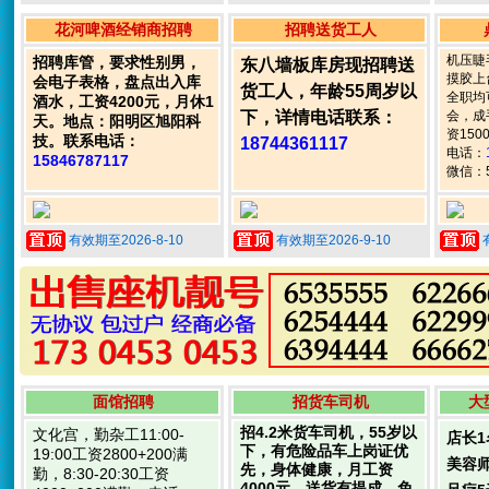
花河啤酒经销商招聘
招聘送货工人
机压睫
招聘库管，要求性别男，
东八墙板库房现招聘送
摸胶上
会电子表格，盘点出入库
货工人，年龄55周岁以
全职均
酒水，工资4200元，月休1
下，详情电话联系：
会，成
天。地点：阳明区旭阳科
资150
技。联系电话：
18744361117
电话：
15846787117
微信：5
有效期至2026-8-10
有效期至2026-9-10
面馆招聘
招货车司机
大
招4.2米货车司机，55岁以
文化宫，勤杂工11:00-
店长1
下，有危险品车上岗证优
19:00工资2800+200满
美容师
先，身体健康，月工资
勤，8:30-20:30工资
4000元，送货有提成，免