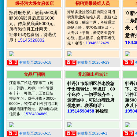
绥芬河大绥食府饭店
招聘宽带装维人员
海纳实业控股集团有限公司招
招聘服务员：底薪5500满
立新
聘宽带业务装维人员，底薪+业
勤300满3月后底薪6000
二条
务提成，酬金丰厚，考核通过
元。传菜员底薪5000元。
缴纳五险，要求45周岁以下，
米，
所有岗位月工休两天，一
大专以上学历，爱岗敬业责任
经录用均包食宿，待遇优
意者
心强，服从指挥，会开车者优
厚！
15145326892
1834
先！电话：
13946332429
有效期至2026-8-18
有效期至2026-8-29
食品厂招聘
养老院出租转让
江南串厂长期招穿串工（鸡
牡丹江市阳明区养老院急
牡丹
排，韩肠，鸡柳）中午管饭，
于出租转让，环境好，60
下、
有车补，可住厂，工资日结，
个床位，一切手续齐全，
计件工
带薪学习，成手月收入3000-
运营当中，可以办理政府
至50
6000+，另招1名计件打包工时
优惠券。联系电话：
岁以
间灵活随干随走。咨询电话/微
13514598458
孙经理
1950
信同步：
15784894869
有效期至2026-8-15
有效期至2026-9-1