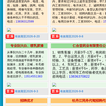
进的机器查室内外，电缆，电
内，要求有过1年以上超市送货经验，早7.
线，短路，漏电，跳闸。铝线
内工资3500元，每月休2天。2、诚聘男
换铜线。维修与安装。空开。
管理经验，年龄50岁以内，备货认真仔细
插座，灯具。开关，浴霸。专
天，工资3000+。3、招聘内勤文员一名
修各种别人干不明白的活。
经验，有会计基础，年龄48岁以内，办公软件
电话：
13836312599
点，每周日休半天，工资3000+。电话：
1
有效期至2026-8-20
有效期至2026-9-8
专业刮大白、喷乳胶漆
仁合堂药业有限责任公
1、销售客服：月薪3千-1万，有岗
从事刮大白二十几年，新房精
资。2、平台运营人员：月薪4千+，
装修，旧房翻新，喷乳胶漆，
经验。3、设备维修工：薪资4千+，
用红外线做超平和垂平技术，
以上。4、车间工人：男，薪资4千+
如漏水，反黄，泛碱，长毛都
员、工艺员：薪资4千5+，药学、食
能处理。专业修补各种颜色的
以上学历，有同等工作经验者优先录
色漆，喷电视墙色漆。专业拆
咨询电话：
13836370822
除老旧房子。
13514551383
有效期至2026-9-3
有效期至2026-9-8
招聘优才
牡丹江同舟代驾招聘代