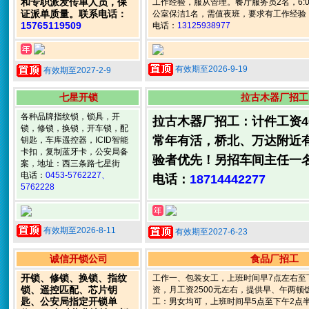
和专职派发传单人员，保
工作经验，服从管理。餐厅服务员2名，6:00-
证派单质量。联系电话：
公室保洁1名，需值夜班，要求有工作经验，
15765119509
电话：
13125938977
有效期至2026-9-19
有效期至2027-2-9
七星开锁
拉古木器厂招工
各种品牌指纹锁，锁具，开
拉古木器厂招工：计件工资400
锁，修锁，换锁，开车锁，配
常年有活，桥北、万达附近
钥匙，车库遥控器，ICID智能
卡扣，复制蓝牙卡，公安局备
验者优先！另招车间主任一
案，地址：西三条路七星街
电话：
0453-5762227、
电话：
18714442277
5762228
有效期至2026-8-11
有效期至2027-6-23
诚信开锁公司
食品厂招工
开锁、修锁、换锁、指纹
工作一、包装女工，上班时间早7点左右至
锁、遥控匹配、芯片钥
资，月工资2500元左右，提供早、午两
匙、公安局指定开锁单
工：男女均可，上班时间早5点至下午2点