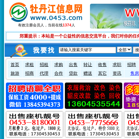
有效注册会员
人，当前在线
1374
人
郑重提示：本站是一个公益性的信息交流平台，我们对你的任
首页
求租
招租
求购
出售
转让
收售
求职
招聘
旅游
招商
代理
合作
贷款
赠送
其它
资讯
售房