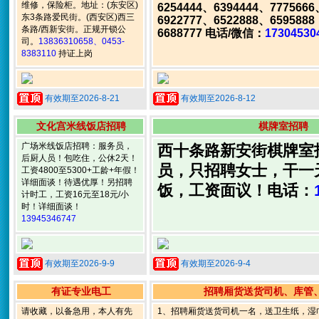
维修，保险柜。地址：(东安区)
6254444、6394444、777566
东3条路爱民街。(西安区)西三
6922777、6522888、6595888
条路/西新安街。正规开锁公
6688777 电话/微信：
17304530
司。
13836310658、0453-
8383110
持证上岗
有效期至2026-8-21
有效期至2026-8-12
文化宫米线饭店招聘
棋牌室招聘
广场米线饭店招聘：服务员，
西十条路新安街棋牌室
后厨人员！包吃住，公休2天！
员，只招聘女士，干一
工资4800至5300+工龄+年假！
详细面谈！待遇优厚！另招聘
饭，工资面议！电话：
计时工，工资16元至18元/小
时！详细面谈！
13945346747
有效期至2026-9-9
有效期至2026-9-4
有证专业电工
招聘厢货送货司机、库管
请收藏，以备急用，本人有先
1、招聘厢货送货司机一名，送卫生纸，湿