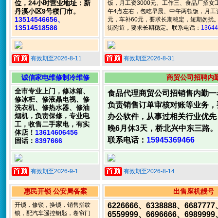
位，24小时营业地址：新
饭，月工资3000元。工作三、食品厂招女
丹溪小区9号楼门市。
午4点左右，包吃早晨、中午两顿饭，月工资3
13514546656、
元，车补60元，要求长期稳定，短期勿扰
13514518586
街附近，要求长期稳定。联系电话：
13644
有效期至2026-8-11
有效期至2026-8-31
诚信家电维修制冷维修
商贸公司招聘内
全市专业上门，修冰箱、
食品代理商贸公司招销售内勤一
修冰柜、修液晶电视、修
负责销售订单审核对账等业务，
洗衣机、修热水器、修油
烟机，负责保修，专业电
办公软件，从事过相关行业优先
工，收售二手家电，有实
晚6月休3天，桥北兴中东三路。
体店！
13614606456
联系电话：
15945369466
固话：
8397666
有效期至2026-9-1
有效期至2026-8-14
惠民开锁 公安局备案
出售座机靓号
开锁，修锁，换锁，销售指纹
6226666、6338888、668777
锁，配汽车遥控钥匙，卷帘门
6559999、6696666、698999