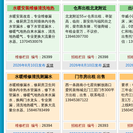
水暖安装维修清洗地热
仓库出租北龙附近
出
水暖安装改造，专业维修漏
北龙附近55㎡仓库出租，举架
华威小
水，修厨房卫生间墙体内冷热
高，临街，新安街与福民街之
床，淋
水管漏水，修下水管道漏水，
间，柴市路东侧，可做商铺，
品，0
修暖气地热自来水漏水，清洗
年租金壹万，不议价。
仁和地
地热暖气，专业更换大流量分
13946397700
出售托
水器。13704530076
信：139
维修栏目 编号：
26399
招租栏目 编号：
26398
招
2026年8月10日发布
反馈
2026年8月10日发布
反馈
20
水暖维修清洗测漏水
门市房出租 出售
水暖精修漏水，修厨房卫生间
西一条路南小七星街解放路口
要求：
墙体内冷热水管漏水，修下水
爱民装饰城北门三层门市300平
三年会
管漏水，修暖气地热自来水漏
方出租，出售，联系电话：
牡丹江
水，换阀门水龙头，专业测
13945387122
至1万
漏，清洗地热暖气，更换大流
上线时
量分水器。15846783499
15604
维修栏目 编号：
26394
招租栏目 编号：
26393
招