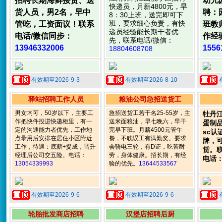
招聘长期海鲜接货、送
幼儿
快递员，月薪4800元，早
货人员，男2名，早中
聘：
8：30上班，送完即可下
班，要求细心负责，有快
管吃，工资面议！联系
班教
递员经验能长期干者优
电话/微信同步：
作经
先，联系电话/微信：
13946332006
1556
18804608708
有效期至2026-9-3
有效期至2026-8-10
驿站招聘工作人员
粮油公司急招送货工
男女均可，50岁以下，主要工
急招送货工若干名25-55岁，主
牡丹
作把快件投进快递柜里，有一
送米面粮油，早七晚六，早干
蛋制
定的沟通能力者优先，工作地
完早下班。月薪4500元管午
sc认
点录用后安排在居住小区附近
餐，不耽误工有满勤奖。要求
牌，
工作，待遇：底薪+提成，晋升
会骑电三轮，有D证，吃苦耐
赁。
经理后公司交五险。电话：
劳，身体健康。招长期，有经
电话
13054339993
验的优先。
13644533567
有效期至2026-9-6
有效期至2026-9-6
轮胎批发商店招聘
汉堡店招聘后厨