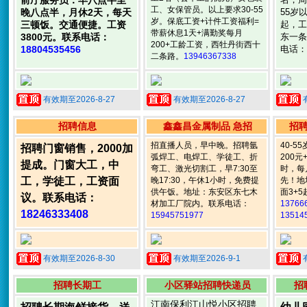
前厅服务员：早八点半至
工、女保管员。以上要求30-55
晚八点半，月休2天，每天
55岁
岁。保底工资+计件工资福利=
三顿饭。交通便捷。工资
起，工资
带薪休息1天+满勤奖每月
3800元。联系电话：
东一条
200+工龄工资，西牡丹街西十
18804535456
电话：
二条路。
13946367338
有效期至2026-8-27
有效期至2026-8-27
招聘信息
鑫鑫昌金属制品 急招
招
招直播人员，早中晚。招聘氩
40-5
招聘门窗销售，2000加
弧焊工、电焊工、学徒工、折
200
提成。门窗大工，中
弯工、激光切割工，早7:30至
时，每
工，学徒工，工资面
晚17:30，午休1小时，免费提
先！地
供午饭。地址：东安区东七木
面3+
议。联系电话：
材加工厂院内。联系电话：
13766
18246333408
15945751977
13514
有效期至2026-8-30
有效期至2026-9-1
招聘长期工
小区驿站招聘快递员
招
江南保利江山悦小区招聘