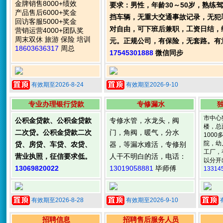
金牌销售8000+绩效
要求：男性，年龄30～50岁，熟练
产品售后6000+奖金
挡车辆，无重大交通事故记录，无犯
回访客服5000+奖金
对自由，可下班后兼职，工资日结，综合
营销运营4000+团队奖
周末双休 旅游 保险 培训
元。正规公司，有保险，无套路。有
18603636317
周总
17545301888
微信同步
有效期至2026-8-24
有效期至2026-9-10
专业办理银行贷款
专修漏水
市中心
公积金贷款、公积金贷款
专修水管，水龙头，阀
楼，总
二次贷。公积金贷款二次
门，角阀，暖气，分水
100
院，幼
贷、房贷、车贷、农贷、
器，等漏水难活，专修别
工厂，
营业执照，征信要求低。
人干不明白的活，电话：
以分开
13069820022
13019058881
毕师傅
13314
有效期至2026-8-28
有效期至2026-9-10
招聘信息
招聘售后服务人员