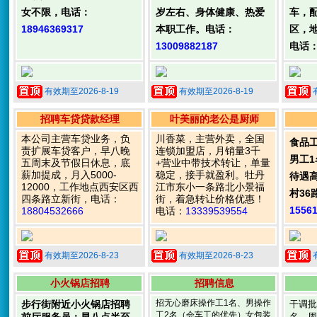
女不限，电话：
岁左右、身体健康、热爱
车，
18946369317
本职工作。电话：
区，
13009882187
电话
有效期至2026-8-19
有效期至2026-8-19
招聘车贷贷款经理
叶美丽的老公是厨师
本公司主营车贷业务，负
川香菜，主营外卖，全国
食品
责扩展车贷客户，早八晚
连锁加盟店，月销量3千
男工
五周末及节假日休息，底
+营业中带技术转让，单量
薪加提成，月入5000-
稳定，接手就盈利。牡丹
待遇
12000，工作地点西安区西
江市东小一条路北小景福
村36
四条路立新街，电话：
街，着急转让价格优惠！
1556
18804532666
电话：
13339539554
有效期至2026-8-23
有效期至2026-8-23
小火锅店招聘
招聘信息
招无心磨床操作工1名、男操作
步行街附近小火锅店招聘
干调批
工2名（会车工的优先）女包装
名，周