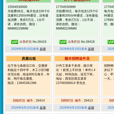
15504530000
17704530999
1770
月租费38元，每月包含100个G
月租费39元，每月包含125个G
每月包
流量和1200分钟通话，没有最
流量和200分钟通话，没有最低
钟通话
低消费，售价5万元，1分不
消费，售价2万元，1分不讲，
178
讲，讲价勿扰。微信：
讲价勿扰。微信：
扰。微
MMM022MMM
MMM022MMM
出售栏目
No.26419
出售栏目
No.26418
2026年8月10日发布
反馈
2026年8月10日发布
反馈
20
房屋出租
顺丰招聘送件员
位于东七条路沿江街，交通便
计件工资多干多得，能力突
招聘烤
利临近十四中学，木工小区5楼
出 ！薪资上不封顶 ！单件1.4
岁以下
住宅出租，租金800元每月，年
元起，时间自由，送完下班。
心，早
租，明厅南北通透。
地址：西安区西五菜库
一天。1
电话：13945381398
13766596814 李先生
招租栏目 编号：
26414
招聘栏目 编号：
26413
招
2026年8月10日发布
反馈
2026年8月10日发布
反馈
20