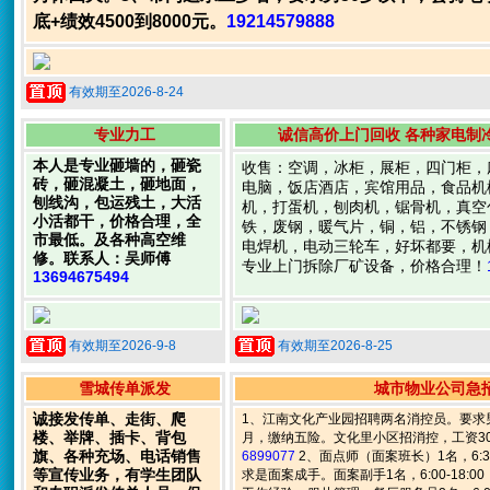
底+绩效4500到8000元。
19214579888
有效期至2026-8-24
专业力工
诚信高价上门回收 各种家电制
本人是专业砸墙的，砸瓷
收售：空调，冰柜，展柜，四门柜，
砖，砸混凝土，砸地面，
电脑，饭店酒店，宾馆用品，食品机
刨线沟，包运残土，大活
机，打蛋机，刨肉机，锯骨机，真空
小活都干，价格合理，全
铁，废钢，暖气片，铜，铝，不锈钢
市最低。及各种高空维
电焊机，电动三轮车，好坏都要，机
修。联系人：吴师傅
专业上门拆除厂矿设备，价格合理！
13694675494
有效期至2026-9-8
有效期至2026-8-25
雪城传单派发
城市物业公司急
诚接发传单、走街、爬
1、江南文化产业园招聘两名消控员。要求男
楼、举牌、插卡、背包
月，缴纳五险。文化里小区招消控，工资30
旗、各种充场、电话销售
6899077
2、面点师（面案班长）1名，6:30
等宣传业务，有学生团队
求是面案成手。面案副手1名，6:00-18:0