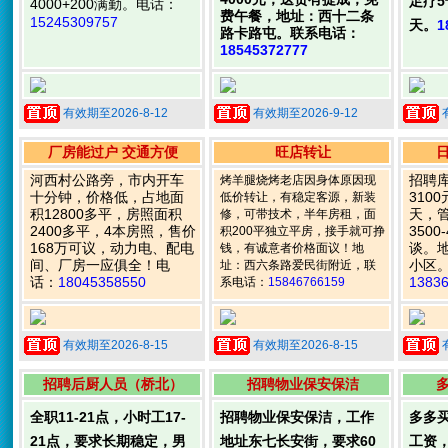
足疗5
4000+200满勤。电话：
费午餐，地址：西十二条
15245309757
天。
1
路卡路屯。联系电话：
18545372777
有效期至2026-8-12
有效期至2026-9-12
厂房能过户 交通方便
旺店转让
河西村公路旁，市内开车
招聘
烤羊腿烧烤老店因身体原因现
十分钟，价格低，占地面
310
低价转让，有稳定客源，新装
积12800多平，房照面积
天，
修，可带技术，半年房租，面
2400多平，4本房照，售价
350
积200平独立平房，接手就可挣
168万可议，动力电、配电
谈。
钱，有诚意者价格面议！地
间、厂房一应俱全！电
小区
址：西六条路爱民街附近，联
话：
18045358550
1383
系电话：
15846766159
有效期至2026-8-15
有效期至2026-8-15
招聘后厨人员（桥北）
招聘物业保安保洁
全职11-21点，小时工17-
招聘物业保安保洁，工作
多多
21点，要求长期稳定，男
地址东七长安街，要求60
工资