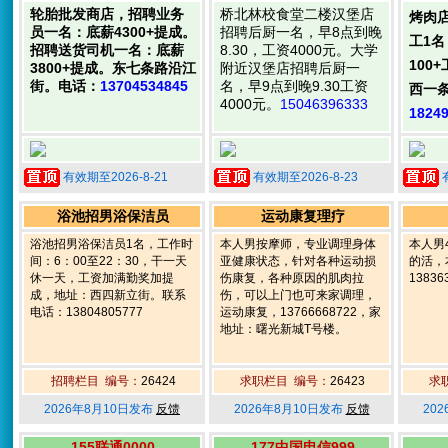
轮胎批发商店，招聘业务
桥北林校食堂二楼汉堡店
烤肉
员一名：底薪4300+提成。
招聘后厨一名，早8点到晚
工1名
招聘送货司机一名：底薪
8.30，工资4000元。大学
100
3800+提成。东七条路沿江
附近汉堡店招聘后厨一
街。电话：
13704534845
名，早9点到晚9.30工资
西一
4000元。
15046396333
1824
有效期至2026-8-21
有效期至2026-8-23
浴池招男浴保洁员
运动康复理疗
浴池招男浴保洁员1名，工作时
本人男按摩师，专业调理身体
本人男
间：6：00至22：30，干一天
亚健康状态，针对各种运动损
的活，
休一天，工资加满勤奖加提
伤康复，各种原因的肌肉拉
13836
成，地址：西四新立街。联系
伤，可以上门也可来家调理，
电话：13804805777
运动康复，13766668722，家
地址：曙光新城T号楼。
招聘栏目 编号：
26424
求职栏目 编号：
26423
求
2026年8月10日发布
反馈
2026年8月10日发布
反馈
20
155联通0000
177中国电信999