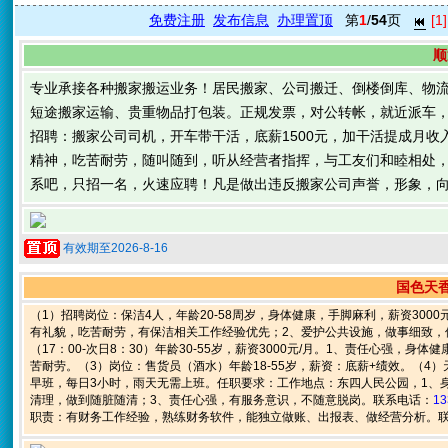
免费注册
发布信息
办理置顶
第
1
/
54
页
[1]
顺
专业承接各种搬家搬运业务！居民搬家、公司搬迁、倒楼倒库、物
短途搬家运输、贵重物品打包装。正规发票，对公转帐，就近派车
招聘：搬家公司司机，开车带干活，底薪1500元，加干活提成月收入
精神，吃苦耐劳，随叫随到，听从经营者指挥，与工友们和睦相处
系吧，只招一名，火速应聘！凡是做出违反搬家公司声誉，形象，
有效期至2026-8-16
国色天香
（1）招聘岗位：保洁4人，年龄20-58周岁，身体健康，手脚麻利，薪资300
有礼貌，吃苦耐劳，有保洁相关工作经验优先；2、爱护公共设施，做事细致，
（17：00-次日8：30）年龄30-55岁，薪资3000元/月。1、责任心强
苦耐劳。（3）岗位：售货员（酒水）年龄18-55岁，薪资：底薪+绩效。（4）
早班，每日3小时，雨天无需上班。任职要求：工作地点：东四人民公园，1、
清理，做到随脏随清；3、责任心强，有服务意识，不随意脱岗。联系电话：
13
职责：有财务工作经验，熟练财务软件，能独立做账、出报表、做经营分析。