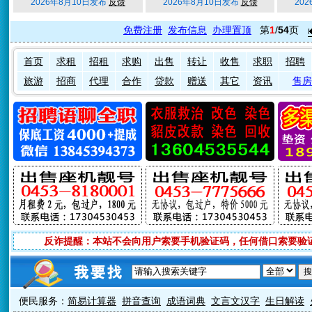
2026年8月10日发布
反馈
2026年8月10日发布
反馈
20
免费注册
发布信息
办理置顶
第
1
/
54
页
首页
求租
招租
求购
出售
转让
收售
求职
招聘
旅游
招商
代理
合作
贷款
赠送
其它
资讯
售房
反诈提醒：本站不会向用户索要手机验证码，任何借口索要验
便民服务：
简易计算器
拼音查询
成语词典
文言文汉字
生日解读