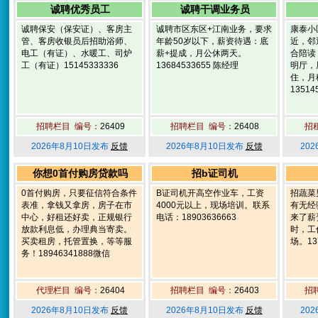
诚聘优秀员工
诚聘干调业务员
诚聘保安（保安证）、客房主
诚聘市区东区+江南业务，要求
康泰小
管、客房收银员后招助浴师、
年龄50岁以下，薪资待遇：底
近，邻
电工（有证）、水暖工、司炉
薪+提成，月公休两天。
合陪读
工（有证）15145333336
13684533655 陈经理
明厅，
住，月
13514
招聘栏目 编号：
26409
招聘栏目 编号：
26408
招
2026年8月10日发布
反馈
2026年8月10日发布
反馈
20
你想0首付购房贷款吗
招b证司机
0首付购房，只要征信符合条件
B证司机开高空作业车，工资
招蔬菜
表准，拿钱又拿房，房子在市
4000元以上，现场培训。联系
有无经
中心，好租还好卖，正规银行
电话：18903636663
来了薪
放款利息低，办理典当寄卖。
时，工
买卖租房，托管置换，等等服
场。137
务！18946341888微信
代理栏目 编号：
26404
招聘栏目 编号：
26403
招
2026年8月10日发布
反馈
2026年8月10日发布
反馈
20