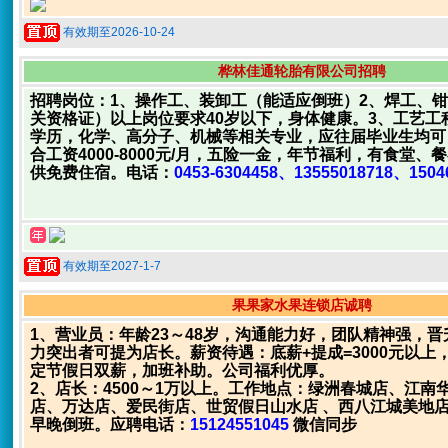
有效期至2026-10-24
桦林佳通轮胎有限公司招聘
招聘岗位：1、操作工、装卸工（能适应倒班）2、焊工、
关资格证）以上岗位要求40岁以下，身体健康。3、工艺工
学历，化学、高分子、机械等相关专业，应往届毕业生均可
合工资4000-8000元/月，五险一金，年节福利，有食堂、
供免费住宿。电话：
0453-6304458、13555018718、1504
有效期至2027-1-7
果果家水果连锁店诚聘
1、营业员：年龄23～48岁，沟通能力好，团队精神强，
力突出者可提为店长。薪资待遇：底薪+提成=3000元以上
定节假日双薪，加班补助。公司福利优厚。
2、店长：4500～1万以上。工作地点：绿洲春城店、江南
店、万达店、爱民街店、世贸假日山水店 、西八江城美地
早晚倒班。应聘电话：
15124551045
微信同步